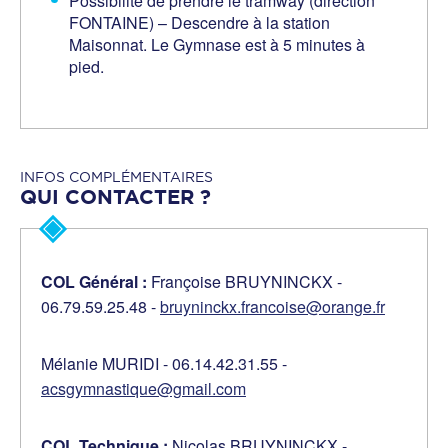
Possibilité de prendre le tramway (direction
FONTAINE) – Descendre à la station
Maisonnat. Le Gymnase est à 5 minutes à
pied.
INFOS COMPLÉMENTAIRES
QUI CONTACTER ?
COL Général :
Françoise BRUYNINCKX -
06.79.59.25.48 -
bruyninckx.francoise@orange.fr
Mélanie MURIDI - 06.14.42.31.55 -
acsgymnastique@gmail.com
COL Technique :
Nicolas BRUYNINCKX -