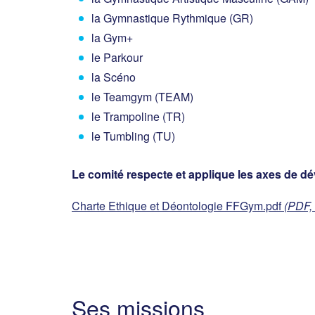
la Gymnastique Rythmique (GR)
la Gym+
le Parkour
la Scéno
le Teamgym (TEAM)
le Trampoline (TR)
le Tumbling (TU)
Le comité respecte et applique les axes de 
Charte Ethique et Déontologie FFGym.pdf
(PDF,
Ses missions