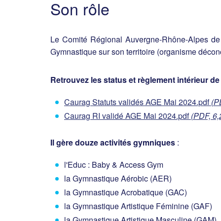
Son rôle
Le Comité Régional Auvergne-Rhône-Alpes de Gy
Gymnastique sur son territoire (organisme décon
Retrouvez les status et règlement intérieur de 
Caurag Statuts validés AGE Mai 2024.pdf
(P
Caurag RI validé AGE Mai 2024.pdf
(PDF, 6,
Il gère douze activités gymniques
:
l'Educ : Baby & Access Gym
la Gymnastique Aérobic (AER)
la Gymnastique Acrobatique (GAC)
la Gymnastique Artistique Féminine (GAF)
la Gymnastique Artistique Masculine (GAM)