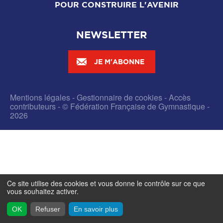
POUR CONSTRUIRE L'AVENIR
NEWSLETTER
JE M'ABONNE
Mentions légales
-
Gestionnaire de cookies
-
Accès
contributeurs
- © Fédération Française de Gymnastique -
2026
Ce site utilise des cookies et vous donne le contrôle sur ce que
vous souhaitez activer.
OK
Refuser
En savoir plus